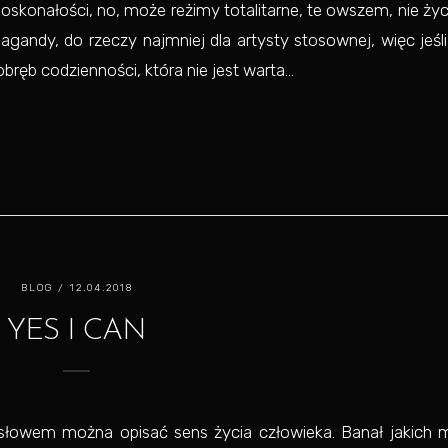
doskonałości, no, może reżimy totalitarne, te owszem, nie ży
gandy, do rzeczy najmniej dla artysty stosownej, więc jeśli
bręb codzienności, która nie jest warta...
BLOG
/ 12.04.2018
YES I CAN
słowem można opisać sens życia człowieka. Banał jakich m