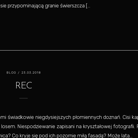
ie przypominającą granie świerszcza [...
BLOG
/ 23.03.2018
REC
iemi świadkowie niegdysiejszych płomiennych doznań. Cisi ka
losem. Niespodziewanie zapisani na kryształowej fotografii. 
nica? Co kryje się pod ich pozornie miłą fasadą? Może lata...