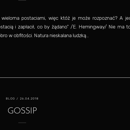
d wieloma postaciami, więc któż je może rozpoznać? A je
stacią i zapłacił, co by żądano" /E. Hemingway/ Nie ma to
ro w obfitości. Natura nieskalana ludzką...
BLOG
/ 26.04.2018
GOSSIP