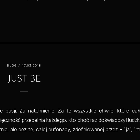
BLOG
/ 17.03.2018
JUST BE
e pasji. Za natchnienie. Za te wszystkie chwile, które cał
zięczność przepełnia każdego, kto choć raz doświadczył ludz
ie, ale bez tej całej bufonady, zdefiniowanej przez - "ja", "m