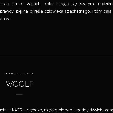
traci smak, zapach, kolor stając się szarym, codzie
awdy, piękna określa człowieka szlachetnego, który całą
a w...
BLOG
/ 07.04.2018
WOOLF
o uchu - KAER - głęboko, miękko niczym łagodny dźwięk orga