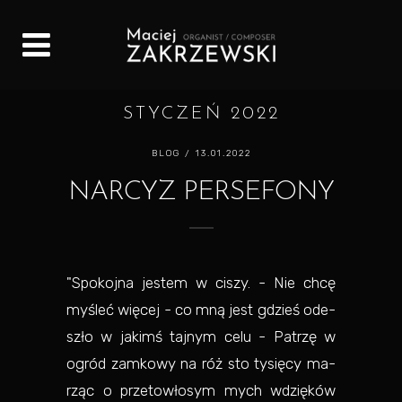
STYCZEŃ 2022
BLOG
/ 13.01.2022
NARCYZ PERSEFONY
"Spo­koj­na je­stem w ci­szy. - Nie chcę
my­śleć wię­cej - co mną jest gdzieś ode­
szło w ja­kimś taj­nym celu - Pa­trzę w
ogród zam­ko­wy na róż sto ty­się­cy ma­
rząc o prze­to­wło­sym mych wdzię­ków