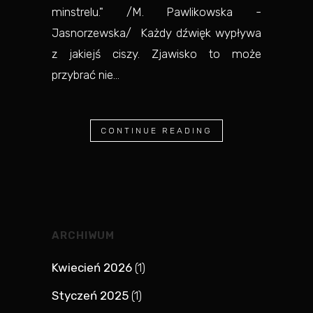
min­stre­lu." /M. Pawlikowska -
Jasnorzewska/ Każdy dźwięk wypływa
z jakiejś ciszy. Zjawisko to może
przybrać nie...
CONTINUE READING
ARCHIWUM
Kwiecień 2026
(1)
Styczeń 2025
(1)