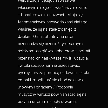
werbalizacją, będący zawsze we
właściwym miejscu i właściwym czasie
– bohaterowie nienazwani – stają się
fenomenalnymi przewodnikami dlatego
właśnie, że są na stale zrośnięci z
dziełem. Omnipotentny narrator
przechadza się przecież tymi samymi
ścieżkami co główni bohaterowie, potrafi
przenikać ich najskrytsze myśli i uczucia,
i w taki sposób nam je przedstawić,
byśmy i my za pomocą cudownej sztuki
empatii, mogli stać się choć na chwilę
„nowym Konradem…”. Podobnie
muzyczny wirtuoz powinien stać się na
poły narratorem na poły stwórcą,