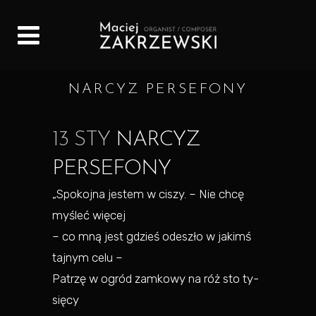
NARCYZ PERSEFONY
13 STY
NARCYZ
PERSEFONY
„Spo­koj­na je­stem w ci­szy. – Nie chcę
my­śleć wię­cej
– co mną jest gdzieś ode­szło w ja­kimś
taj­nym celu –
Pa­trzę w ogród zam­ko­wy na róż sto ty­
się­cy