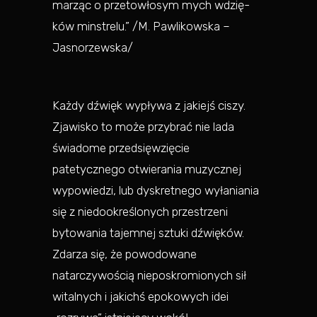
ma­rząc o prze­to­wło­sym mych wdzię­
ków min­stre­lu.” /M. Pawlikowska –
Jasnorzewska/
Każdy dźwięk wypływa z jakiejś ciszy.
Zjawisko to może przybrać nie lada
świadome przedsięwzięcie
patetycznego otwierania muzycznej
wypowiedzi, lub dyskretnego wyłaniania
się z niedookreślonych przestrzeni
bytowania tajemnej sztuki dźwięków.
Zdarza się, że powodowane
natarczywością nieposkromionych sił
witalnych i jakichś epokowych idei