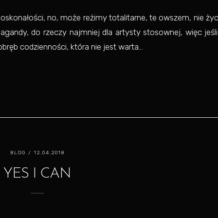
doskonałości, no, może reżimy totalitarne, te owszem, nie ży
gandy, do rzeczy najmniej dla artysty stosownej, więc jeśli
bręb codzienności, która nie jest warta...
BLOG
/ 12.04.2018
YES I CAN