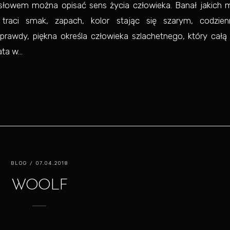
słowem można opisać sens życia człowieka. Banał jakich m
traci smak, zapach, kolor stając się szarym, codzie
awdy, piękna określa człowieka szlachetnego, który całą
a w...
BLOG
/ 07.04.2018
WOOLF