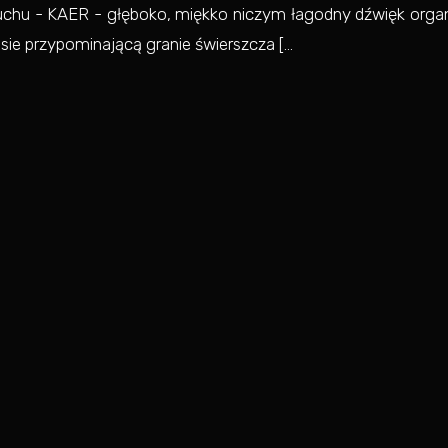
o uchu - KAER - głęboko, miękko niczym łagodny dźwięk orga
ie przypominającą granie świerszcza [...