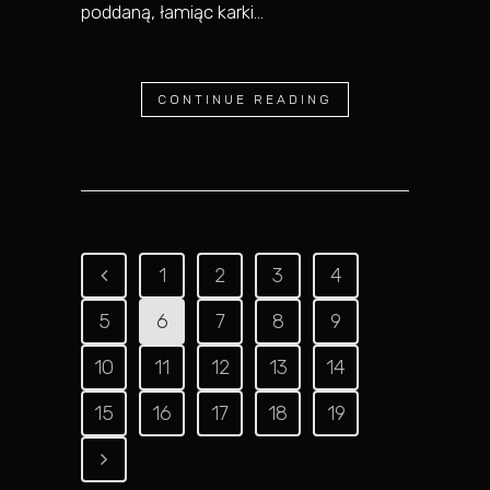
poddaną, łamiąc karki...
CONTINUE READING
1
2
3
4
5
6
7
8
9
10
11
12
13
14
15
16
17
18
19