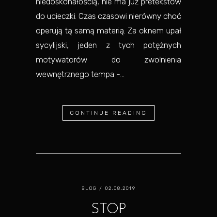
niedoskonałością, nie ma już pretekstów
do ucieczki. Czas czasowi nierówny choć
operują tą samą materią. Za oknem upał
sycylijski, jeden z tych potężnych
motywatorów do zwolnienia
wewnętrznego tempa -...
CONTINUE READING
BLOG
/ 02.08.2019
STOP