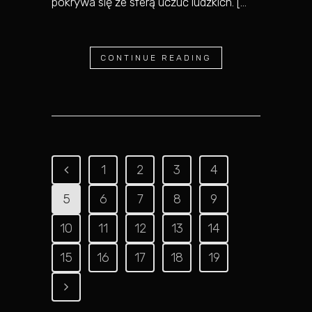
pokrywa się ze sferą uczuć ludzkich. [...
CONTINUE READING
1
2
3
4
5
6
7
8
9
10
11
12
13
14
15
16
17
18
19