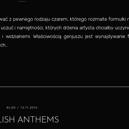
ać z pewnego rodzaju czarem, którego rozmaite formułki 
czuć i namiętności, których drżenia artysta chciałby uczyn
 i widzialnemi. Właściwością genjuszu jest wynajdywanie 
h...
BLOG
/ 12.11.2016
LISH ANTHEMS