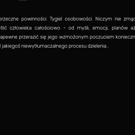
przeczne powinności. Tygiel osobowości. Niczym nie zmą
etlić człowieka całościowo - od myśli, emocji, planów a
zapewne przerazić się jego wzmożonym poczuciem konieczn
jakiegoś niewytłumaczalnego procesu dzielenia...