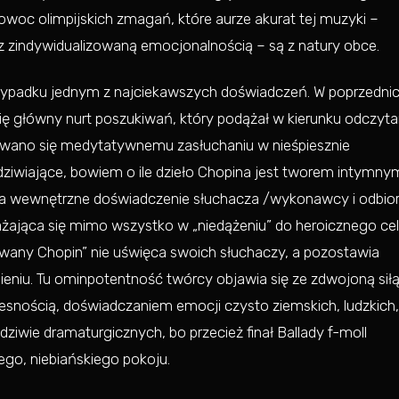
owoc olimpijskich zmagań, które aurze akurat tej muzyki –
 zindywidualizowaną emocjonalnością – są z natury obce.
zypadku jednym z najciekawszych doświadczeń. W poprzedni
ię główny nurt poszukiwań, który podążał w kierunku odczyta
awano się medytatywnemu zasłuchaniu w nieśpiesznie
dziwiające, bowiem o ile dzieło Chopina jest tworem intymny
 wewnętrzne doświadczenie słuchacza /wykonawcy i odbior
ażająca się mimo wszystko w „niedążeniu” do heroicznego cel
wany Chopin” nie uświęca swoich słuchaczy, a pozostawia
nieniu. Tu ominpotentność twórcy objawia się ze zdwojoną siłą
esnością, doświadczaniem emocji czysto ziemskich, ludzkich,
awdziwie dramaturgicznych, bo przecież finał Ballady f-moll
ego, niebiańskiego pokoju.