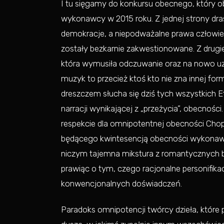
I tu sięgamy do konkursu obecnego, który o
wykonawcy w 2015 roku. Z jednej strony drast
demokracje, a niepodważalne prawa człowiek
zostały bezkarnie zakwestionowane. Z drugi
która wymusiła odczuwanie oraz na nowo uz
muzyk to przecież ktoś kto nie zna innej fo
dreszczem słucha się dziś tych wszystkich Eti
narracji wynikającej z „przeżycia”, obecności
respekcie dla omnipotentnej obecności Chop
będącego kwintesencją obecności wykonawc
niczym tajemna mikstura z romantycznych b
prawiąc o tym, czego racjonalne personifika
konwencjonalnych doświadczeń.
Paradoks omnipotencji twórcy dzieła, które 