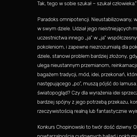
Tak, tego w sobie szukał – szukał człowieka.”
Paradoks omnipotencji. Nieustabilizowany, 
w swym dziele. Udział jego nieistniejących
uczestnictwa innego „ja” w „ja” współczesn
pokoleniom, i zapewne niezrozumiałą dla po
dziele, stanowi problem bardziej złożony, 
ulega nieustannym przemianom, reinkarnac
bagażem tradycji, mód, idei, przekonań, które
następującego „po”, muszą pójść do lamusa.
światopogląd? Czy dla wyrażenia idei sprze
bardziej spójny z jego potrzebą przekazu, 
rzeczywistością realną lub fantastycznie 
Konkurs Chopinowski to twór dość dziwny. 
powtarzalnością cudownych ballad i nokturnó