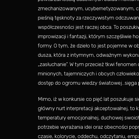
zmechanizowanym, ucybernetyzowanym, cyni
pieśnią tęsknoty za rzeczywistym odczuwani
współczesności jest raczej obca. To poszuki
improwizacji i fantazji, którym szczęśliwie
formy. O tym, że dzieło to jest pojemne w 
dusza, która z intymnym, odważnym wykonan
„zasłuchanie”. W tym przecież tkwi fenomen 
minionych, tajemniczych i obcych człowiekowi
dostęp do ogromu wiedzy światowej…sięga p
Mimo, iż w konkursie co pięć lat poszukuje
główny nurt interpretacji akceptowalnej, to
temperatury emocjonalnej, duchowej swoic
potrzebie wyrażania idei oraz obecności pop
czasie, kolorycie, oddechu, odczytaniu, 