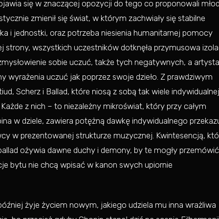
bjawia się w znaczącej opozycji do tego co proponowali młod
ycznie zmienił się świat, w którym zachwiały się stabilne
a i jednostki, oraz potrzeba niesienia humanitarnej pomocy
ej strony, wszystkich uczestników dotknęła przymusowa izola
mysłowienie sobie uczuć, także tych negatywnych, a artysta
rmy wyrażenia uczuć jak poprzez swoje dzieło. Z prawdziwym
ud, Scherz i Ballad, które niosą z sobą tak wiele indywidualne
. Każde z nich – to niezależny mikroświat, który przy całym
ina w dziele, zawiera potężną dawkę indywidualnego przekaz
y w prezentowanej strukturze muzycznej. Kwintesencją, któ
allad ożywia dawne duchy i demony, by te mogły przemówić
cje bytu nie chcą wpisać w kanon swych upiornie
później żyje życiem nowym, jakiego udziela mu inna wrażliwa