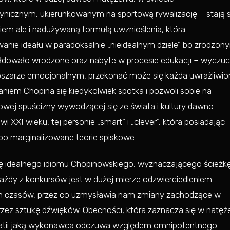
cznym, ukierunkowanym na sportową rywalizację – stają s
em ale i nadużywaną formułą uwznioślenia, która
wanie ideału w paradoksalnie „nieidealnym dziele” bo zrodzon
 hołdowało wrodzone oraz nabyte w procesie edukacji – wyczuc
obszarze emocjonalnym, przekonać może się każda uwrażliwio
iem Chopina się kiedykolwiek spotka i pozwoli sobie na
owej spuścizny wywodzącej się ze świata i kultury dawno
 XXI wieku, tej personie „smart” i „clever”, która posiadając
o marginalizowane teorie spiskowe.
 się idealnego idiomu Chopinowskiego, wyznaczającego ścieżk
 każdy z konkursów jest w dużej mierze odzwierciedleniem
h czasów, przez co uzmysławia nam zmiany zachodzące w
rzez sztukę dźwięków. Obecności, która zaznacza się w natęże
empatii jaką wykonawca odczuwa względem omnipotentnego