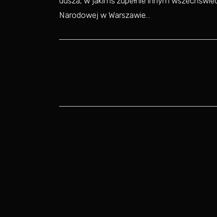
dusza, w jakimś zupełnie innym wszechświeci
Narodowej w Warszawie…