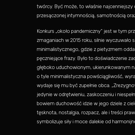
twórcy. Być może, to właśnie najcenniejszy 
przesączonej intymnością, samotnością oraz
Konkurs „około pandemiczny” jest w tym pr
zmaganiach w 2015 roku, silnie wyczuwało s
minimalistycznego, gdzie z pietyzmem odd
pęczniejące frazy. Było to doświadczenie za
głęboko uduchowionym, ukierunkowanym na
o tyle minimalistyczna powściągliwość, wyr
wydaje się mu być zupełnie obca. „Zrezygno
jedynie w odrętwieniu, zaskoczeniu i niespeł
bowiem duchowość idzie w jego dziele z ciel
tęsknota, nostalgia, rozpacz, ale i treści pr
symbolizuje siły i moce dalekie od harmonijn