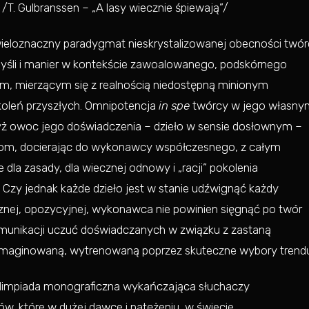
 /T. Gulbranssen – „A lasy wiecznie śpiewają”/
wieloznaczny paradygmat nieskrystalizowanej obecności twó
 myśli i manier w kontekście zawoalowanego, podskórnego
ym, mierzącym się z realnością niedostępną minionym
koleń przyszłych. Omnipotencja
in spe
twórcy w jego własny
gdyż owoc jego doświadczenia – dzieło w sensie dosłownym –
jom, docierając do wykonawcy współczesnego, z całym
 dla zasady, dla wiecznej odnowy i „racji” pokolenia
 Czy jednak każde dzieło jest w stanie udźwignąć każdy
cznej, opozycyjnej, wykonawca nie powinien sięgnąć po twór
komunikacji uczuć doświadczanych w związku z zastaną
wyimaginowaną, wytrenowaną poprzez skuteczne wybory trend
Olimpiada monograficzna wykańczająca słuchaczy
w, które w dużej dawce i natężeniu, w świecie