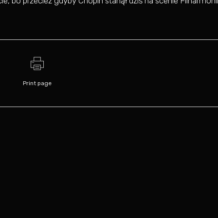
e, bo przecież gdyby Chopin stanął dziś na scenie Filharmoni
Print page