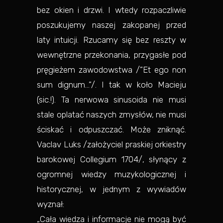
bez okien i drzwi. I wtedy rozpaczliwie
poszukujemy naszej zakopanej przed
laty intuicji. Rzucamy się bez reszty w
wewnętrzne przekonania, przygasłe pod
pręgieżem zawodowstwa /”Et ego non
sum dignum…”/. I tak w koło Macieju
(sic.!). Ta nerwowa sinusoida nie musi
stale oplatać naszych zmysłów, nie musi
ściskać i odpuszczać. Może zniknąć.
Vaclav Luks /założyciel praskiej orkiestry
barokowej Collegium 1704/, słynący z
ogromnej wiedzy muzykologicznej i
historycznej, w jednym z wywiadów
wyznał:
„Cała wiedza i informacje nie mogą być