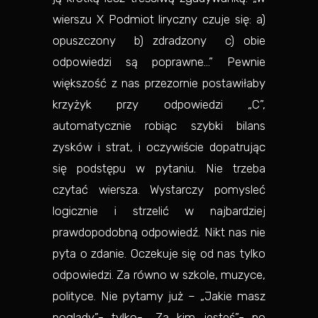
wierszu X Podmiot liryczny czuje się: a)
opuszczony b) zdradzony c) obie
odpowiedzi są poprawne…” Pewnie
większość z nas przezornie postawiłaby
krzyżyk przy odpowiedzi „C”,
automatycznie robiąc szybki bilans
zysków i strat, i oczywiście dopatrując
się podstępu w pytaniu. Nie trzeba
czytać wiersza. Wystarczy pomysleć
logicznie i strzelić w najbardziej
prawdopodobną odpowiedź. Nikt nas nie
pyta o zdanie. Oczekuje się od nas tylko
odpowiedzi. Za równo w szkole, muzyce,
polityce. Nie pytamy już – „Jakie masz
poglądy”- tylko- „Za kim jesteś”- po