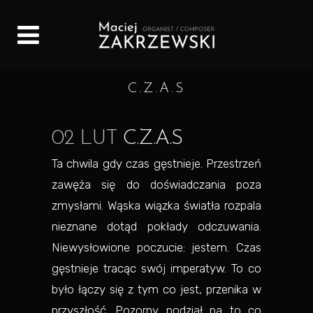
C.Z.A.S
02 LUT
C.Z.A.S
Ta chwila gdy czas gęstnieje. Przestrzeń
zawęża się do doświadczania poza
zmysłami. Wąska wiązka światła rozpala
nieznane dotąd pokłady odczuwania.
Niewysłowione poczucie: jestem. Czas
gęstnieje tracąc swój imperatyw. To co
było łączy się z tym co jest, przenika w
przyszłość. Pozorny podział na to co